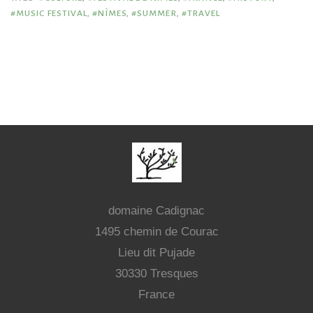
#MUSIC FESTIVAL
,
#NÎMES
,
#SUMMER
,
#TRAVEL
domaine Cadignac
1495 chemin de Courac
Lieu dit Pujade
30330 Tresques
France